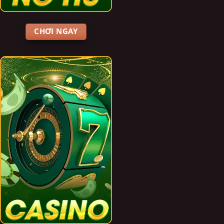
CHƠI NGAY