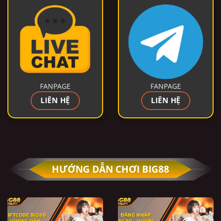
Đây không chỉ là nơi cung cấp trò chơi, mà nền
tảng còn hướng đến việc tạo nên một cộng
đồng gắn kết. Đồng thời là nơi thành viên có
thể giao lưu và chia sẻ đam mê.
Nền tảng cam
kết không ngừng cải tiến để mang đến chất
lượng dịch vụ tốt nhất. Điều này đảm bảo rằng
mỗi khoảnh khắc trải nghiệm tại đây đều tràn
FANPAGE
FANPAGE
đầy sự hứng khởi và đáng nhớ.
LIÊN HỆ
LIÊN HỆ
Mục tiêu của nhà cái
Thương hiệu đặt ra mục tiêu đầy tham vọng,
hướng tới đạt 8 triệu người chơi trên toàn cầu
vào năm 2025. Đây không chỉ là 1 con số mà
còn là minh chứng cho sự lớn mạnh và tầm
HƯỚNG DẪN CHƠI BIG88
ảnh hưởng của nền tảng.
BIG 88
cam kết liên
tục đổi mới, áp dụng công nghệ hiện đại nhất
để nâng cao trải nghiệm của người dùng.
Bên
cạnh đó,
nhà cái
cũng không ngừng mở rộng