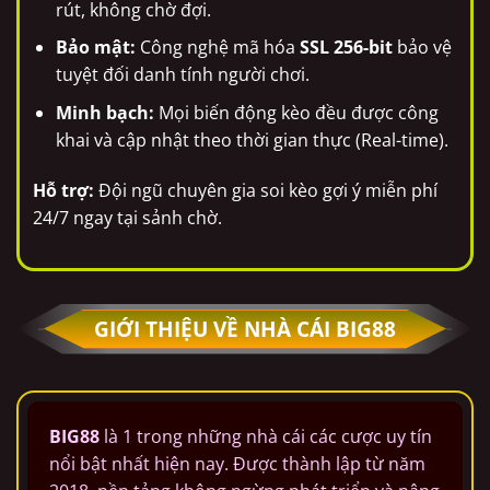
rút, không chờ đợi.
Bảo mật:
Công nghệ mã hóa
SSL 256-bit
bảo vệ
tuyệt đối danh tính người chơi.
Minh bạch:
Mọi biến động kèo đều được công
khai và cập nhật theo thời gian thực (Real-time).
Hỗ trợ:
Đội ngũ chuyên gia soi kèo gợi ý miễn phí
24/7 ngay tại sảnh chờ.
GIỚI THIỆU VỀ NHÀ CÁI BIG88
BIG88
là 1 trong những nhà cái các cược uy tín
nổi bật nhất hiện nay. Được thành lập từ năm