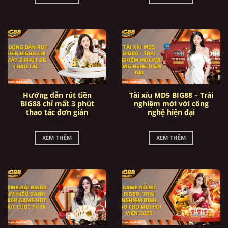
Những mốc sự kiện đang chú ý của thương hiệu
hàng đầu tại Việt Nam
2018: Thành lập
nhà cái
BIG88
với 50.000
người chơi đầu tiên. Đây là bước khởi đầu
Hướng dẫn rút tiền
Tài xỉu MD5 BIG88 – Trải
đặt nền móng cho sự phát triển vượt bậc
BIG88 chỉ mất 3 phút
nghiệm mới với công
thao tác đơn giản
nghệ hiện đại
sau này.
2019: Nền tảng ra mắt phiên bản mobile,
XEM THÊM
XEM THÊM
nhanh chóng thu hút hơn 500.000 lượt tải về
nhờ tính tiện lợi và giao diện tối ưu hóa trên
điện thoại thông minh.
2021: Đạt cột mốc 3 triệu người chơi toàn
cầu, chứng minh sức hút và độ tin cậy của
nền tảng.