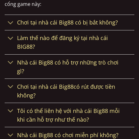
Bắn cá BIG88 – Thế giới đại dương kỳ thú
cổng game này:
Tựa game bắn cá tại thương hiệu là sự kết hợp
hoàn hảo giữa giải trí và cơ hội kiếm thưởng,
Chơi tại nhà cái Big88 có bị bắt không?
thu hút hàng ngàn người chơi mỗi ngày. Với đồ
họa 3D sống động, hình ảnh đại dương được
Làm thế nào để đăng ký tại nhà cái
tái hiện chân thực mang lại cảm giác đang lạc
BIG88?
vào thế giới dưới nước kỳ thú.
Nhà cái Big88 có hỗ trợ những trò chơi
gì?
Chơi tại nhà cái Big88có rút được tiền
không?
Tôi có thể liên hệ với nhà cái Big88 mỗi
khi cần hỗ trợ như thế nào?
Game bắn cá với nhiều cấp độ dành cho người
mới và lâu năm
Nhà cái Big88 có chơi miễn phí không?