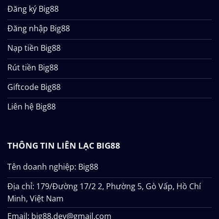
Đăng ký Big88
Đăng nhập Big88
Nạp tiền Big88
Rút tiền Big88
Tiến lên thuộc danh mục game bài được xem là
Giftcode Big88
linh hồn của BIG88
Liên hệ Big88
Phỏm
Sử dụng 9 hoặc 10 lá bài, người chơi cố gắng
THÔNG TIN LIÊN LẠC BIG88
tạo thành các phỏm tập hợp 3 lá trở lên có
cùng số hoặc liên tiếp cùng chất. Mỗi lượt bốc
Tên doanh nghiệp: Big88
bài hoặc ăn bài từ đối thủ, sau đó đánh bài rác,
Địa chỉ: 179/Đường 17/2 2, Phường 5, Gò Vấp, Hồ Chí
điểm thấp nhất khi kết thúc sẽ thắng.
Minh, Việt Nam
Sâm lốc BIG88
Email:
big88.dev@gmail.com