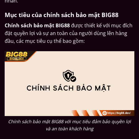
nhân.
Mục tiêu của chính sách bảo mật BIG88
Chính sách bảo mật BIG88
được thiết kế với mục đích
đặt quyền lợi và sự an toàn của người dùng lên hàng
đầu, các mục tiêu cụ thể bao gồm:
Chính sách bảo mật BIG88 với mục tiêu đảm bảo quyền lợi
và an toàn khách hàng