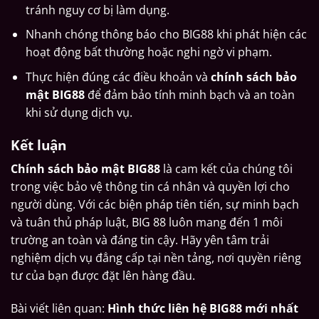
tránh nguy cơ bị làm dụng.
Nhanh chóng thông báo cho BIG88 khi phát hiện các
hoạt động bất thường hoặc nghi ngờ vi phạm.
Thực hiện đúng các điều khoản và
chính sách bảo
mật BIG88
để đảm bảo tính minh bạch và an toàn
khi sử dụng dịch vụ.
Kết luận
Chính sách bảo mật BIG88
là cam kết của chúng tôi
trong việc bảo vệ thông tin cá nhân và quyền lợi cho
người dùng. Với các biện pháp tiên tiến, sự minh bạch
và tuân thủ pháp luật, BIG 88 luôn mang đến 1 môi
trường an toàn và đáng tin cậy. Hãy yên tâm trải
nghiệm dịch vụ đẳng cấp tại nền tảng, nơi quyền riêng
tư của bạn được đặt lên hàng đầu.
Bài viết liên quan:
Hình thức liên hệ BIG88 mới nhất