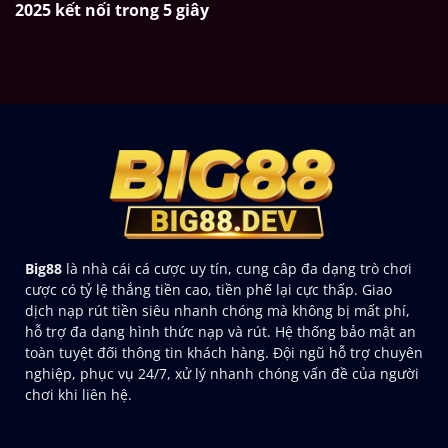
2025 kết nối trong 5 giây
Big88
là nhà cái cá cược uy tín, cung câp đa dạng trò chơi
cược có tỷ lệ thắng tiền cao, tiền phế lại cực thấp. Giao
dịch nạp rút tiền siêu nhanh chóng mà không bị mất phí,
hỗ trợ đa dạng hình thức nạp và rút. Hệ thống bảo mật an
toàn tuyệt đối thông tin khách hàng. Đội ngũ hỗ trợ chuyên
nghiệp, phục vụ 24/7, xử lý nhanh chóng vấn đề của người
chơi khi liên hệ.