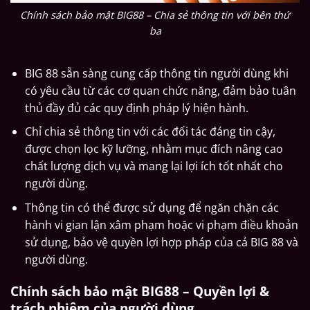
Chính sách bảo mật BIG88 – Chia sẻ thông tin với bên thứ
ba
BIG 88 sẵn sàng cung cấp thông tin người dùng khi
có yêu cầu từ các cơ quan chức năng, đảm bảo tuân
thủ đầy đủ các quy định pháp lý hiện hành.
Chỉ chia sẻ thông tin với các đối tác đáng tin cậy,
được chọn lọc kỹ lưỡng, nhằm mục đích nâng cao
chất lượng dịch vụ và mang lại lợi ích tốt nhất cho
người dùng.
Thông tin có thể được sử dụng để ngăn chặn các
hành vi gian lận xâm phạm hoặc vi phạm điều khoản
sử dụng, bảo vệ quyền lợi hợp pháp của cả BIG 88 và
người dùng.
Chính sách bảo mật BIG88 – Quyền lợi &
trách nhiệm của người dùng