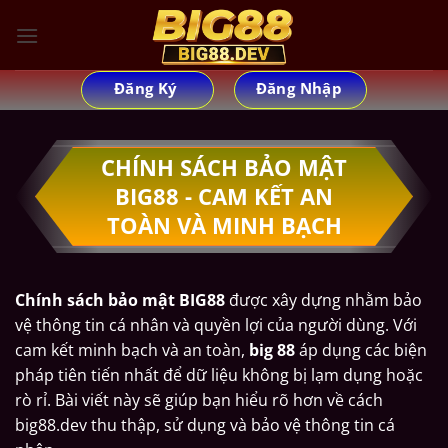
Skip
to
content
Đăng Ký
Đăng Nhập
CHÍNH SÁCH BẢO MẬT
BIG88 - CAM KẾT AN
TOÀN VÀ MINH BẠCH
Chính sách bảo mật BIG88
được xây dựng nhằm bảo
vệ thông tin cá nhân và quyền lợi của người dùng. Với
cam kết minh bạch và an toàn,
big 88
áp dụng các biện
pháp tiên tiến nhất để dữ liệu không bị lạm dụng hoặc
rò rỉ. Bài viết này sẽ giúp bạn hiểu rõ hơn về cách
big88.dev thu thập, sử dụng và bảo vệ thông tin cá