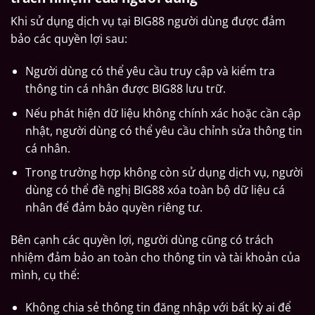
Khi sử dụng dịch vụ tại BIG88 người dùng được đảm
bảo các quyền lợi sau:
Người dùng có thể yêu cầu truy cập và kiểm tra
thông tin cá nhân được BIG88 lưu trữ.
Nếu phát hiện dữ liệu không chính xác hoặc cần cập
nhật, người dùng có thể yêu cầu chỉnh sửa thông tin
cá nhân.
Trong trường hợp không còn sử dụng dịch vụ, người
dùng có thể đề nghị BIG88 xóa toàn bộ dữ liệu cá
nhân để đảm bảo quyền riêng tư.
Bên cạnh các quyền lợi, người dùng cũng có trách
nhiệm đảm bảo an toàn cho thông tin và tài khoản của
mình, cụ thể:
Không chia sẻ thông tin đăng nhập với bất kỳ ai để