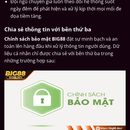
Đội ngũ chuyên gia luôn theo dõi hệ thống suốt
ngày đêm để phát hiện và xử lý kịp thời mọi mối đe
dọa tiềm tàng.
Chia sẻ thông tin với bên thứ ba
Chính sách bảo mật BIG88
đặt sự minh bạch và an
toàn lên hàng đầu khi xử lý thông tin người dùng. Dữ
liệu cá nhân chỉ được chia sẻ với bên thứ ba trong
những trường hợp sau: